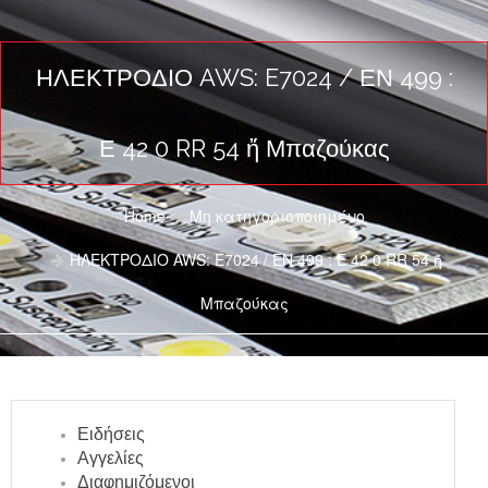
ΗΛΕΚΤΡΟΔΙΟ AWS: E7024 / ΕΝ 499 :
Ε 42 0 RR 54 ἤ Μπαζούκας
Home
Μη κατηγοριοποιημένο
ΗΛΕΚΤΡΟΔΙΟ AWS: E7024 / ΕΝ 499 : Ε 42 0 RR 54 ἤ
Μπαζούκας
Ειδήσεις
Αγγελίες
Διαφημιζόμενοι