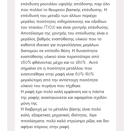
επένδυση ρουτιλίου υψηλής απόδοσης παρ όλο
που πολλοί το θεωρούν βασικής επένδυσης. Η
επένδυσή του μεταξύ των άλλων περιέχει
μεγάλες ποσότητες σιδηρόσκονης και οξειδίων
του τιτανίου (TiO2) και είναι χοντρής επένδυσης.
Αποτέλεσμα της χοντρής του επένδυσης είναι ο
μεγάλος βαθμός εναπόθεσης υλικού που το
καθιστά ιδανικό για συγκολλήσεις μεγάλων
διατομών σε επίπεδο θέση. Η δυνατότητα
εναπόθεσης υλικού είναι περισσότερο από
160% φθάνοντας μέχρι και το 180% . Αυτό
σημαίνει ότι η ποσότητα μετάλλου που
εναποτέθηκε στην ραφή είναι 60%-80%
μεγαλύτερη από την αντίστοιχη ποσότητα
υλικού του πυρήνα που τήχθηκε.
Η ραφή έχει πολύ καλή εμφάνιση και η πάστα
της ραφής ανασηκώνεται και αφαιρείται σχεδόν
μόνη της.
Η διαβροχή με το μέταλλο βάσης είναι πολύ
καλή, εξαιρετικές μηχανικές ιδιότητες, λίγα
πιτσιλίσματα, πολύ καλό στρώσιμο ρίζας και δεν
αφήνει πόρους στην ραφή.