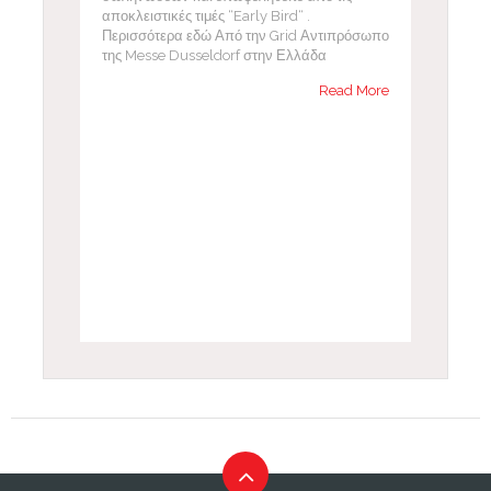
αποκλειστικές τιμές “Early Bird“ .
Περισσότερα εδώ Από την Grid Αντιπρόσωπο
της Messe Dusseldorf στην Ελλάδα
Read More