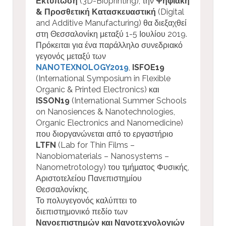
Εκτύπωση
(3D-Bioprinting), την
Ψηφιακή
& Προσθετική Κατασκευαστική
(Digital
and Additive Manufacturing) θα διεξαχθεί
στη Θεσσαλονίκη μεταξύ 1-5 Ιουλίου 2019.
Πρόκειται για ένα παράλληλο συνεδριακό
γεγονός μεταξύ των
NANOTEXNOLOGY2019
,
ISFOE19
(International Symposium in Flexible
Organic & Printed Electronics) και
ISSON19
(International Summer Schools
on Nanosiences & Nanotechnologies,
Organic Electronics and Nanomedicine)
που διοργανώνεται από το εργαστήριο
LTFN
(Lab for Thin Films –
Nanobiomaterials – Nanosystems –
Nanometrotology) του τμήματος Φυσικής,
Αριστοτελείου Πανεπιστημίου
Θεσσαλονίκης.
Το πολυγεγονός καλύπτει το
διεπιστημονικό πεδίο των
Νανοεπιστημών και Νανοτεχνολογιών