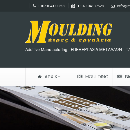
+302104122258
+302104137529
info@m
Additive Manufacturing | ΕΠΕΞΕΡΓΑΣΙΑ ΜΕΤΑΛΛΩΝ - 
ΑΡΧΙΚΉ
MOULDING
Β