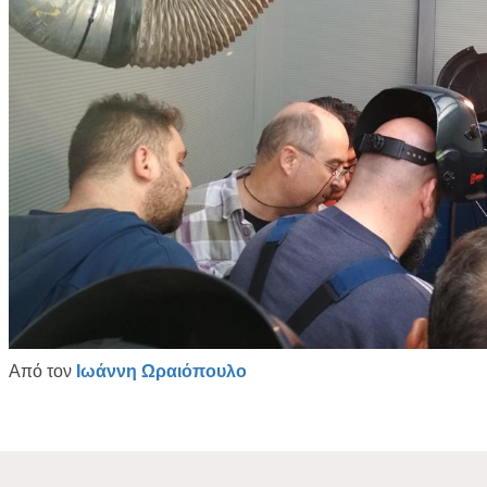
Από τον
Ιωάννη Ωραιόπουλο