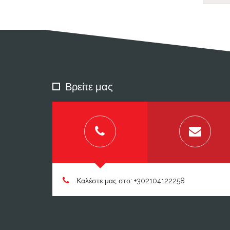
Βρείτε μας
Καλέστε μας στο: +302104122258