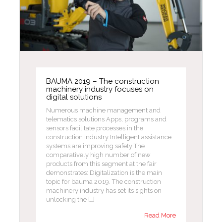
BAUMA 2019 – The construction
machinery industry focuses on
digital solutions
Numerous machine management and
telematics solutions Apps, programs and
sensors facilitate processes in the
construction industry Intelligent assistance
systems are improving safety The
comparatively high number of new
products from this segment at the fair
demonstrates: Digitalization is the main
topic for bauma 2019. The construction
machinery industry has set its sights on
unlocking the […]
Read More