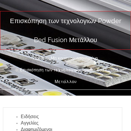
Επισκόπηση των τεχνολογιών Powder
Bed Fusion Μετάλλου
Home
Μη κατηγοριοποιημένο
Επισκόπηση των τεχνολογιών Powder Bed Fusion
Μετάλλου
Ειδήσεις
Αγγελίες
Διαφημιζόμενοι