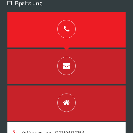
Βρείτε μας
Καλέστε μας στο: +302104122258