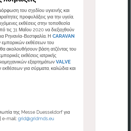
μόρφωση του σχεδίου υγιεινής και
ραίτητες προφυλάξεις για την υγεία,
ερχόμενες εκθέσεις στην τοποθεσία
από τις 31 Μαΐου 2020 να διεξαχθούν
εια Ρηνανία-Βεστφαλία. Η
CARAVAN
ν εμπορικών εκθέσεων του
υ θα ακολουθήσουν βάση ατζέντας του
εμπορικές εκθέσεις ιατρικής
 βιομηχανικών εξαρτημάτων
VALVE
ν εκθέσεων για σύρματα, καλώδια και
σωπία της Messe Duesseldorf για
| e-mail:
grid@gridmds.eu