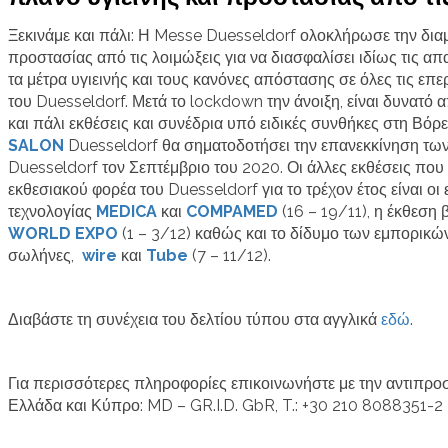
Ξεκινάμε και πάλι: Η Messe Duesseldorf ολοκλήρωσε την δια
προστασίας από τις λοιμώξεις για να διασφαλίσει ιδίως τις απα
τα μέτρα υγιεινής και τους κανόνες απόστασης σε όλες τις επ
του Duesseldorf. Μετά το lockdown την άνοιξη, είναι δυνατό 
και πάλι εκθέσεις και συνέδρια υπό ειδικές συνθήκες στη Βόρ
SALON
Duesseldorf θα σηματοδοτήσει την επανεκκίνηση τω
Duesseldorf τον Σεπτέμβριο του 2020. Οι άλλες εκθέσεις πο
εκθεσιακού φορέα του Duesseldorf για το τρέχον έτος είναι οι 
τεχνολογίας
MEDICA
και
COMPAMED
(16 – 19/11), η έκθεση
WORLD EXPO
(1 – 3/12) καθώς και το δίδυμο των εμπορικώ
σωλήνες,
wire
και
Tube
(7 – 11/12).
Διαβάστε τη συνέχεια του δελτίου τύπου στα αγγλικά
εδώ
.
Για περισσότερες πληροφορίες επικοινωνήστε με την αντιπρο
Ελλάδα και Κύπρο: MD – GR.I.D. GbR, T.: +30 210 8088351-2 