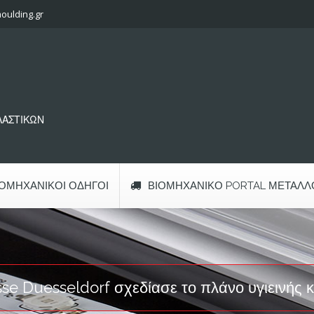
oulding.gr
ΠΛΑΣΤΙΚΩΝ
ΙΟΜΗΧΑΝΙΚΟΊ ΟΔΗΓΟΊ
ΒΙΟΜΗΧΑΝΙΚΌ PORTAL ΜΕΤΆΛΛ
sse Duesseldorf σχεδίασε το πλάνο υγιεινής κ