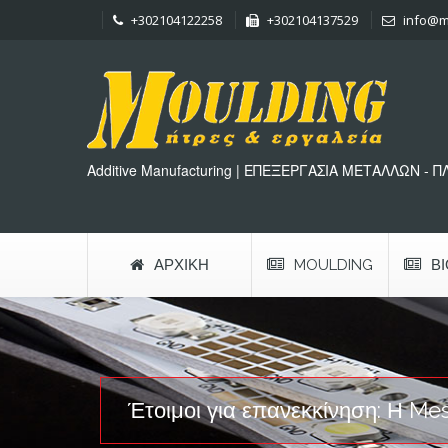
+302104122258
+302104137529
info@m
Additive Manufacturing | ΕΠΕΞΕΡΓΑΣΙΑ ΜΕΤΑΛΛΩΝ - 
ΑΡΧΙΚΉ
MOULDING
Β
Έτοιμοι για επανεκκίνηση: Η Me