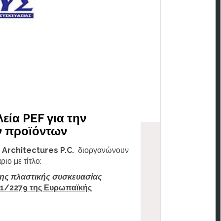
εία PEF για την
ν προϊόντων
Architectures P.C.
διοργανώνουν
ιο με τίτλο:
σης πλαστικής συσκευασίας
1/2279 της Ευρωπαϊκής