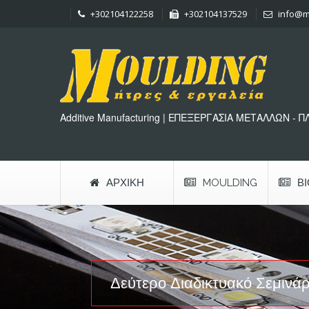
+302104122258
+302104137529
info@m
Additive Manufacturing | ΕΠΕΞΕΡΓΑΣΙΑ ΜΕΤΑΛΛΩΝ - 
ΑΡΧΙΚΉ
MOULDING
Β
Δεύτερο Διαδικτυακό Σεμινάρ