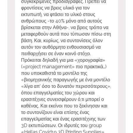
συγκεκριμένες προδιαγραφές. Πρέπει να
φροντίσεις να βρεις υλικό για τον
εκτυπωτή, να φτάσει το υλικό στους
ανθρώπους -το 40% μόνο από αυτούς
βρίσκεται στην Αθήνα-, να βρεις τρόπο να
μεταφερθούν αυτά που τύπωσαν πίσω στη
βάση. Και, κυρίως, να συντονίσεις όλον
αυτόν τον αυθόρμητο ενθουσιασμό να
πειθαρχήσει σε έναν κοινό στόχο.
Πρόκειται δηλαδή για μια «χορογραφία»
(«project management» πιο πρακτικά…)
που υποκαθιστά το μοντέλο της
«βιομηχανικής παραγωγής με ένα μοντέλο
«λίγα απ’ όσο το δυνατόν περισσότερους»,
όπου επαγγελματίες του χώρου και
ερασιτέχνες συνεισφέρουν ό,τι μπορεί ο
καθένας. Και εκείνοι που το ξεκίνησαν και
το συντονίζουν είναι επίσης ένας
επαγγελματίας και ένας ερασιτέχνης των
3D εκτυπώσεων. Οι ιδρυτές του group
«Hellas Covid19 3D Printing Supplies».