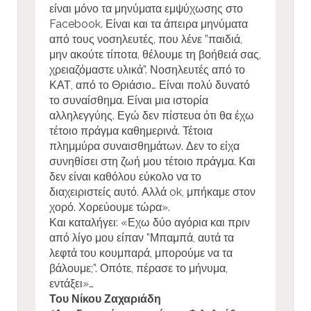
είναι μόνο τα μηνύματα εμψύχωσης στο
Facebook. Είναι και τα άπειρα μηνύματα
από τους νοσηλευτές, που λένε ”παιδιά,
μην ακούτε τίποτα, θέλουμε τη βοήθειά σας,
χρειαζόμαστε υλικά”. Νοσηλευτές από το
ΚΑΤ, από το Θριάσιο… Είναι πολύ δυνατό
το συναίσθημα. Είναι μια ιστορία
αλληλεγγύης. Εγώ δεν πίστευα ότι θα έχω
τέτοιο πράγμα καθημερινά. Τέτοια
πλημμύρα συναισθημάτων. Δεν το είχα
συνηθίσει στη ζωή μου τέτοιο πράγμα. Και
δεν είναι καθόλου εύκολο να το
διαχειριστείς αυτό. Αλλά ok, μπήκαμε στον
χορό. Χορεύουμε τώρα».
Και καταλήγει: «Εχω δύο αγόρια και πριν
από λίγο μου είπαν ”Μπαμπά, αυτά τα
λεφτά του κουμπαρά, μπορούμε να τα
βάλουμε;”. Οπότε, πέρασε το μήνυμα,
εντάξει»…
Του Νίκου Ζαχαριάδη