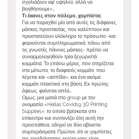
σχολιάζουν αφ’ υψηλού, αλλά να
βοηθήσουμε»…
Τι έκανες στον πόλεμο, χομπίστα;
Για να παραχθεί μία από αυτές τις διάφανες
μάσκες προστασίας, που καλύπτουν και
προστατεύουν ολόκληρο το πρόσωπο -και
φοριούνται συμπληρωματικά, πάνω από
τις γνωστές πάνινες μάσκες- πρέπει να
συναρμολογηθούν τρία ξεχωριστά
κομμάτια: Το επάνω μέρος, που στηρίζεται
στο μέτωπο, το διαφανές κομμάτι, που
λέγεται και «ασπίδα», και ένα ακόμα
κομμάτι πλαστικό στη βάση. Εκ πρώτης
όψεως, φαίνεται απλό…
Ομως, μια ματιά στο group με την
ονομασία «Hellas Covid19 3D Printing
Supplies», το οποίο βρίσκεται στο
επίκεντρο και συντονίζει όλη αυτή την
προσπάθεια, οδηγεί σε δύο αβίαστα
συμπεράσματα: Πρώτον, ότι οι χομπίστες
της τρισδιάστατης εκτύπωσης είναι