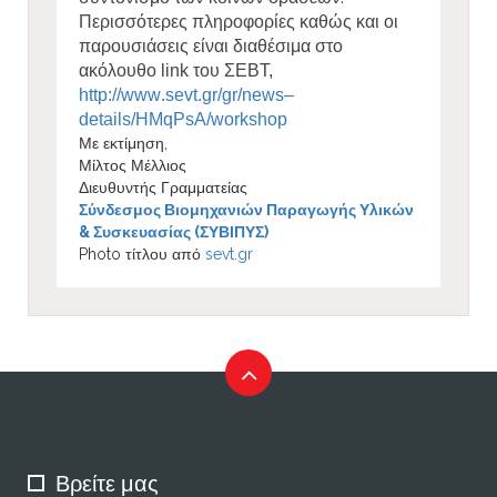
Περισσότερες πληροφορίες καθώς και οι
παρουσιάσεις είναι διαθέσιμα στο
ακόλουθο
link
του ΣΕΒΤ,
http
://
www
.
sevt
.
gr
/
gr
/
news
–
details
/
HMqPsA
/
workshop
Με εκτίμηση,
Μίλτος Μέλλιος
Διευθυντής Γραμματείας
Σύνδεσμος Βιομηχανιών Παραγωγής Υλικών
& Συσκευασίας (ΣΥΒΙΠΥΣ)
Photo τίτλου από
sevt.gr
Βρείτε μας